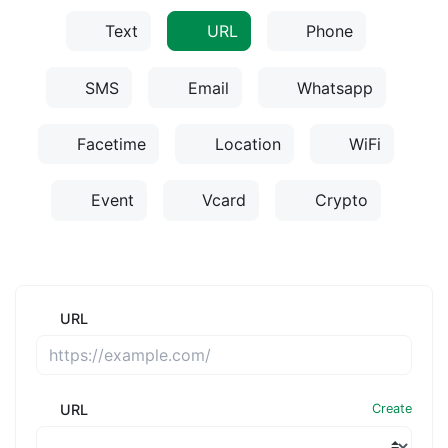
Text
URL
Phone
SMS
Email
Whatsapp
Facetime
Location
WiFi
Event
Vcard
Crypto
URL
URL
Create