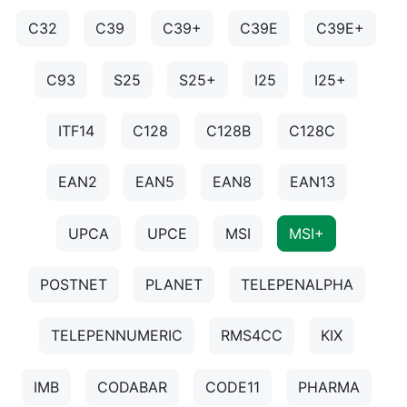
C32
C39
C39+
C39E
C39E+
C93
S25
S25+
I25
I25+
ITF14
C128
C128B
C128C
EAN2
EAN5
EAN8
EAN13
UPCA
UPCE
MSI
MSI+
POSTNET
PLANET
TELEPENALPHA
TELEPENNUMERIC
RMS4CC
KIX
IMB
CODABAR
CODE11
PHARMA