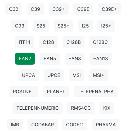
C32
C39
C39+
C39E
C39E+
C93
S25
S25+
I25
I25+
ITF14
C128
C128B
C128C
EAN2
EAN5
EAN8
EAN13
UPCA
UPCE
MSI
MSI+
POSTNET
PLANET
TELEPENALPHA
TELEPENNUMERIC
RMS4CC
KIX
IMB
CODABAR
CODE11
PHARMA